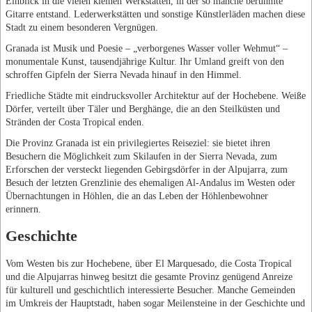
Einblick in die vielen kleinen Werkstätten, in der so manche berühmte
Gitarre entstand. Lederwerkstätten und sonstige Künstlerläden machen diese
Stadt zu einem besonderen Vergnügen.
Granada ist Musik und Poesie – „verborgenes Wasser voller Wehmut“ –
monumentale Kunst, tausendjährige Kultur. Ihr Umland greift von den
schroffen Gipfeln der Sierra Nevada hinauf in den Himmel.
Friedliche Städte mit eindrucksvoller Architektur auf der Hochebene. Weiße
Dörfer, verteilt über Täler und Berghänge, die an den Steilküsten und
Stränden der Costa Tropical enden.
Die Provinz Granada ist ein privilegiertes Reiseziel: sie bietet ihren
Besuchern die Möglichkeit zum Skilaufen in der Sierra Nevada, zum
Erforschen der versteckt liegenden Gebirgsdörfer in der Alpujarra, zum
Besuch der letzten Grenzlinie des ehemaligen Al-Andalus im Westen oder
Übernachtungen in Höhlen, die an das Leben der Höhlenbewohner
erinnern.
Geschichte
Vom Westen bis zur Hochebene, über El Marquesado, die Costa Tropical
und die Alpujarras hinweg besitzt die gesamte Provinz genügend Anreize
für kulturell und geschichtlich interessierte Besucher. Manche Gemeinden
im Umkreis der Hauptstadt, haben sogar Meilensteine in der Geschichte und