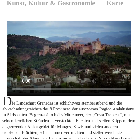
Kunst, Kultur & Gastronomie
Karte
D
ie Landschaft Granadas ist schlichtweg atemberaubend und die
abwechselungsreichste der 8 Provinzen der autonomen Region Andalusiens
in Südspanien. Begrenzt durch das Mittelmeer, der „Costa Tropical“, mit
seinen herrlichen Stränden in versteckten Buchten und steilen Klippen, dem
angrenzenden Anbaugebiet für Mangos, Kiwis und vielen anderen
tropischen Früchten, seiner immer verfurchten und steiler werdende
Landschaft der Alpujarras bis hin zur schneebedeckten Sierra Nevada und