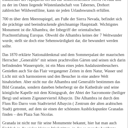
zu der im Osten liegende Wüstenlandschaft von Tabernes, Drehort
zahlreicher Wildwestfilme, kann sie jeden Urlaubswunsch erfüllen.
700 m über dem Meeresspiegel, am Fuße der Sierra Nevada, befindet sich
die prächtige und beeindruckende gleichnamige Hauptstadt. Wichtigstes
Monument ist die Alhambra, der Inbegriff der orientalischen
Prachtentfaltung Europas. Obwohl die Alhambra keines der 7 Weltwunder
wurde, stellt sie doch eine Sehenswürdigkeit dar, die bewundert werden
sollte.
Das 1870 erklärte Nationaldenkmal und dem Sommerpalast der maurischen
Herrscher „Generalife“ mit seinen prachtvollen Gärten und seinen sich darin
befindenden Wasserspiele, ist ein Muss eines jeden Andalusienbesuchers.
Genießen auch Sie das Flair vergangener Zeiten in dem Natur, Wasser und
Licht mit sich harmonieren und den Besucher in eine andere Welt
hinabziehen. Aber nicht nur die Alhambra und Generalife bestimmen das
Bild Granadas, sondern daneben beherbergt sie die Kathedrale und seine
königliche Kapelle mit dem Königsgrab, der Abtei der Sacromonte (heiliger
Berg) und seinem Zigeunerviertel Albaycin. Die Alhambra ist durch den
Fluss Rio Darro vom Stadtviertel Albaycin ( Zentrum der alten arabischen
Stadt) getrennt, auf dem sie einen der schönsten Ausblickspunkte Granadas
finden – den Plaza San Nicolas.
Granada ist nicht nur für seine Monumente bekannt, hier hat man auch