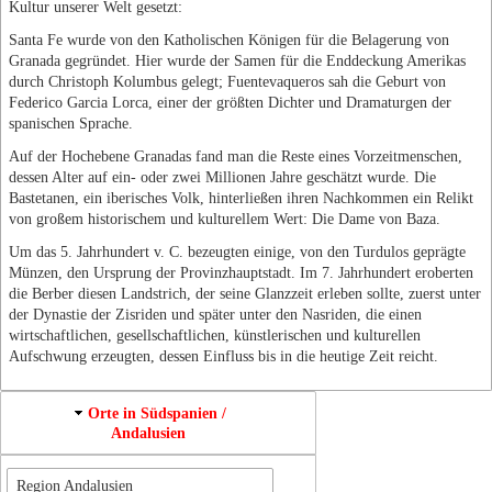
Kultur unserer Welt gesetzt:
Santa Fe wurde von den Katholischen Königen für die Belagerung von
Granada gegründet. Hier wurde der Samen für die Enddeckung Amerikas
durch Christoph Kolumbus gelegt; Fuentevaqueros sah die Geburt von
Federico Garcia Lorca, einer der größten Dichter und Dramaturgen der
spanischen Sprache.
Auf der Hochebene Granadas fand man die Reste eines Vorzeitmenschen,
dessen Alter auf ein- oder zwei Millionen Jahre geschätzt wurde. Die
Bastetanen, ein iberisches Volk, hinterließen ihren Nachkommen ein Relikt
von großem historischem und kulturellem Wert: Die Dame von Baza.
Um das 5. Jahrhundert v. C. bezeugten einige, von den Turdulos geprägte
Münzen, den Ursprung der Provinzhauptstadt. Im 7. Jahrhundert eroberten
die Berber diesen Landstrich, der seine Glanzzeit erleben sollte, zuerst unter
der Dynastie der Zisriden und später unter den Nasriden, die einen
wirtschaftlichen, gesellschaftlichen, künstlerischen und kulturellen
Aufschwung erzeugten, dessen Einfluss bis in die heutige Zeit reicht.
Orte in Südspanien /
Andalusien
Region Andalusien